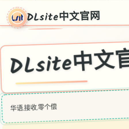
DLsite中文官网
DLsite中
华语,接收,零个偿