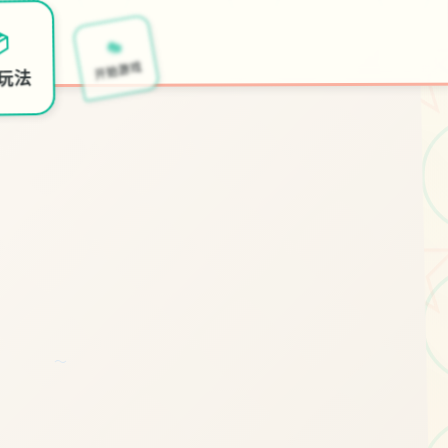
🎭

开始游戏
玩法
～