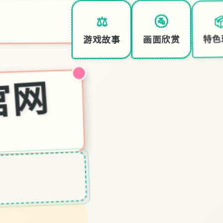

🚰
⚖️
特色
画面欣赏
游戏故事
文官网