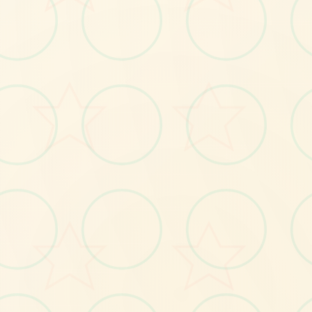
🎹
No.1