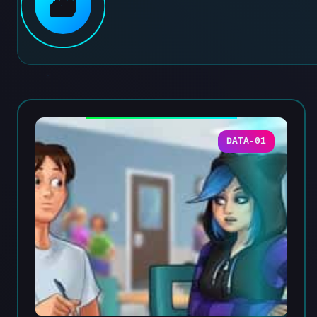
🗃️
DATA-01