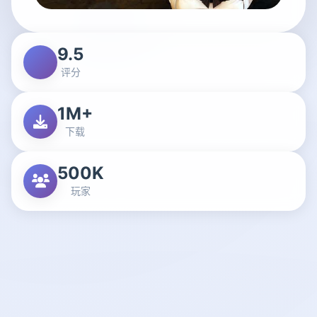
9.5
评分
1M+
下载
500K
玩家